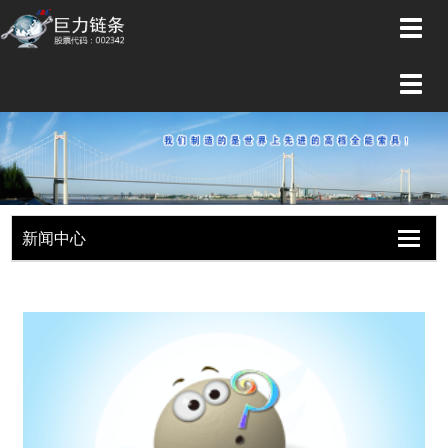
切
换
导
切
航
换
导
航
新闻中心
切
切
换
换
导
导
航
航